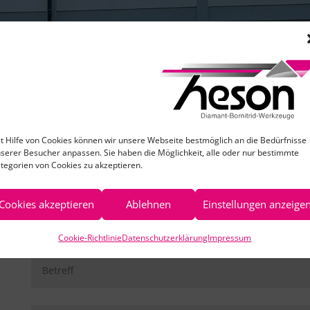
Senden Sie uns eine E-Mail
t Hilfe von Cookies können wir unsere Webseite bestmöglich an die Bedürfnisse
Sie haben Fragen oder möchten sich mit uns in Verbi
serer Besucher anpassen. Sie haben die Möglichkeit, alle oder nur bestimmte
tegorien von Cookies zu akzeptieren.
wir melden uns bei Ihnen zeitnah!
Cookies akzeptieren
Ablehnen
Einstellungen anzeige
Cookie-Richtlinie
Datenschutzerklärung
Impressum