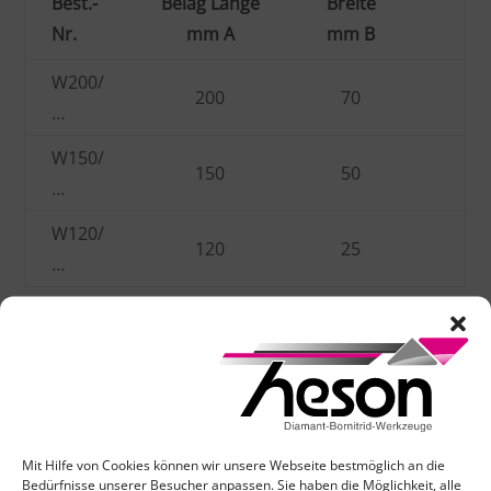
Best.-
Belag Länge
Breite
Nr.
mm A
mm B
W200/
200
70
…
W150/
150
50
…
W120/
120
25
…
D20 / D30 / D54 / D91 / D126 / D181
Abziehblech neu zum Nachrüsten (nur Diamant-
Auflage)
Mit Hilfe von Cookies können wir unsere Webseite bestmöglich an die
Bedürfnisse unserer Besucher anpassen. Sie haben die Möglichkeit, alle