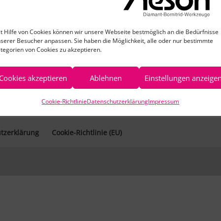
t Hilfe von Cookies können wir unsere Webseite bestmöglich an die Bedürfnisse
serer Besucher anpassen. Sie haben die Möglichkeit, alle oder nur bestimmte
tegorien von Cookies zu akzeptieren.
Cookies akzeptieren
Ablehnen
Einstellungen anzeige
Cookie-Richtlinie
Datenschutzerklärung
Impressum
tzerklärung
Cookie-Richtlinie (EU)