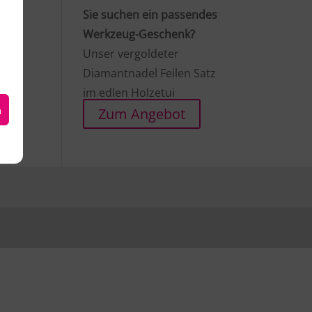
Sie suchen ein passendes
Werkzeug-Geschenk?
Unser vergoldeter
Diamantnadel Feilen Satz
im edlen Holzetui
n
Zum Angebot