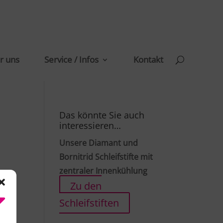
r uns
Service / Infos
Kontakt
Das könnte Sie auch
interessieren…
Unsere Diamant und
Bornitrid Schleifstifte mit
zentraler Innenkühlung
Zu den
Schleifstiften