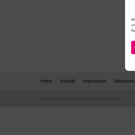
Mi
un
Ka
Home
Kontakt
Impressum
Datenschu
Powered by Layer Druck und Medien Pforzheim