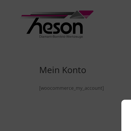
Mein Konto
[woocommerce_my_account]